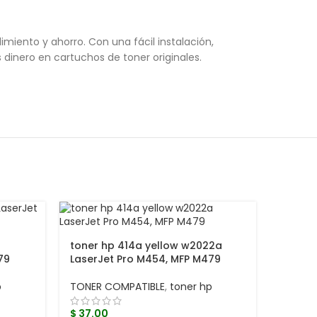
iento y ahorro. Con una fácil instalación,
dinero en cartuchos de toner originales.
a
toner hp 414a yellow w2022a
79
LaserJet Pro M454, MFP M479
p
TONER COMPATIBLE
,
toner hp
$
37.00