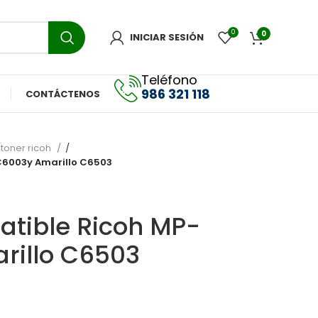
0
0
INICIAR SESIÓN
Teléfono
986 321 118
CONTÁCTENOS
toner ricoh
C6003y Amarillo C6503
tible Ricoh MP-
rillo C6503