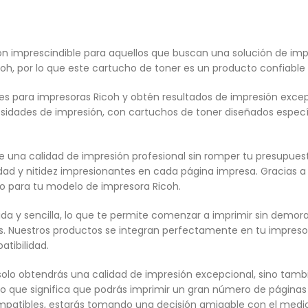
n imprescindible para aquellos que buscan una solución de impr
oh, por lo que este cartucho de toner es un producto confiable
 para impresoras Ricoh y obtén resultados de impresión excepc
ecesidades de impresión, con cartuchos de toner diseñados esp
de una calidad de impresión profesional sin romper tu presupu
idad y nitidez impresionantes en cada página impresa. Gracias a
o para tu modelo de impresora Ricoh.
ida y sencilla, lo que te permite comenzar a imprimir sin demor
. Nuestros productos se integran perfectamente en tu impresor
tibilidad.
o solo obtendrás una calidad de impresión excepcional, sino tam
o que significa que podrás imprimir un gran número de páginas
mpatibles, estarás tomando una decisión amigable con el medio a