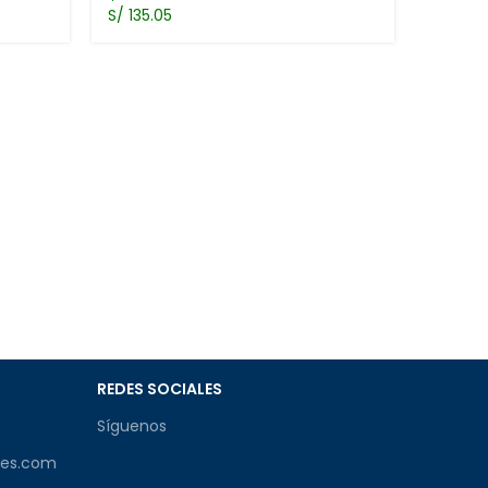
S/ 135.05
Toner 
Ce255X 
TONER 
$
50.0
S/ 182.
REDES SOCIALES
Síguenos
les.com