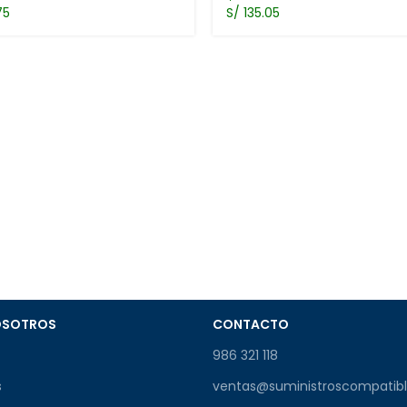
75
S/ 135.05
OSOTROS
CONTACTO
986 321 118
s
ventas@suministroscompatib