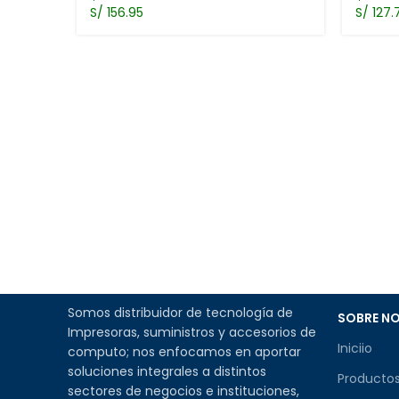
S/ 156.95
S/ 127.
Somos distribuidor de tecnología de
SOBRE N
Impresoras, suministros y accesorios de
Iniciio
computo; nos enfocamos en aportar
soluciones integrales a distintos
Producto
sectores de negocios e instituciones,