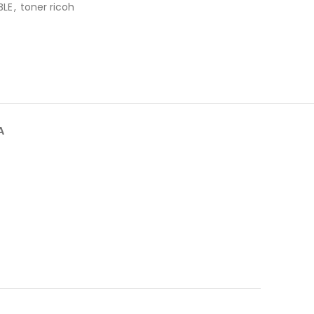
BLE
,
toner ricoh
A