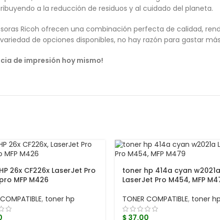
ibuyendo a la reducción de residuos y al cuidado del planeta.
oras Ricoh ofrecen una combinación perfecta de calidad, rendim
variedad de opciones disponibles, no hay razón para gastar más 
ncia de impresión hoy mismo!
HP 26x CF226x LaserJet Pro
toner hp 414a cyan w2021
 pro MFP M426
LaserJet Pro M454, MFP M4
 COMPATIBLE
,
toner hp
TONER COMPATIBLE
,
toner h
0
$
37.00