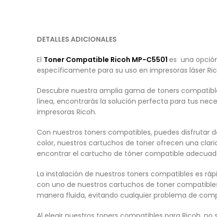
DETALLES ADICIONALES
El
Toner Compatible
Ricoh
MP-C5501
es una opción
específicamente para su uso en impresoras láser Ric
Descubre nuestra amplia gama de toners compatibles
línea, encontrarás la solución perfecta para tus n
impresoras Ricoh.
Con nuestros toners compatibles, puedes disfrutar 
color, nuestros cartuchos de toner ofrecen una clar
encontrar el cartucho de tóner compatible adecuad
La instalación de nuestros toners compatibles es ráp
con uno de nuestros cartuchos de toner compatibles
manera fluida, evitando cualquier problema de compa
Al elegir nuestros toners compatibles para Ricoh, n