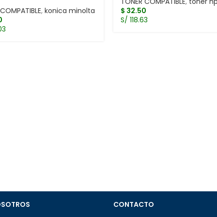
TONER COMPATIBLE
,
toner h
 COMPATIBLE
,
konica minolta
$
32.50
0
S/ 118.63
03
OSOTROS
CONTACTO