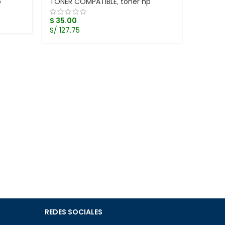
p
TONER COMPATIBLE
,
toner hp
$
35.00
S/ 127.75
toner 
LaserJ
TONER 
$
37.0
S/ 135.
REDES SOCIALES