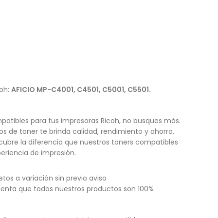
coh:
AFICIO MP-C4001, C4501, C5001, C5501.
patibles para tus impresoras Ricoh, no busques más.
s de toner te brinda calidad, rendimiento y ahorro,
cubre la diferencia que nuestros toners compatibles
eriencia de impresión.
etos a variación sin previo aviso
enta que todos nuestros productos son 100%