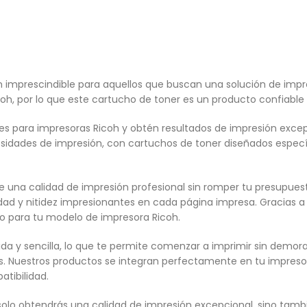
 imprescindible para aquellos que buscan una solución de impre
oh, por lo que este cartucho de toner es un producto confiable
 para impresoras Ricoh y obtén resultados de impresión excepc
ecesidades de impresión, con cartuchos de toner diseñados esp
de una calidad de impresión profesional sin romper tu presupu
idad y nitidez impresionantes en cada página impresa. Gracias a
o para tu modelo de impresora Ricoh.
ida y sencilla, lo que te permite comenzar a imprimir sin demor
. Nuestros productos se integran perfectamente en tu impresor
tibilidad.
o solo obtendrás una calidad de impresión excepcional, sino tam