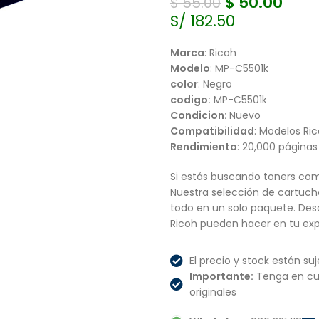
$
50.00
$
55.00
S/ 182.50
Marca
: Ricoh
Modelo
: MP-C5501k
color
: Negro
codigo:
MP-C5501k
Condicion:
Nuevo
Compatibilidad
: Modelos Ri
Rendimiento
: 20,000 páginas
Si estás buscando toners com
Nuestra selección de cartucho
todo en un solo paquete. Des
Ricoh pueden hacer en tu exp
El precio y stock están suj
Importante:
Tenga en cu
originales