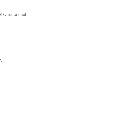
BLE
,
toner ricoh
A