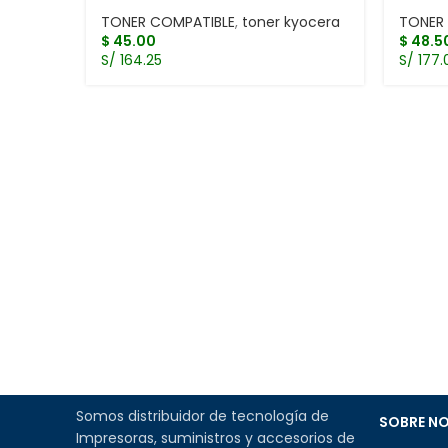
TONER COMPATIBLE
,
toner kyocera
TONER
$
45.00
$
48.5
S/ 164.25
S/ 177.
Somos distribuidor de tecnología de
SOBRE N
Impresoras, suministros y accesorios de