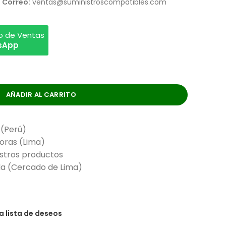
Correo:
ventas@suministroscompatibles.com
vo de Ventas
tsApp
AÑADIR AL CARRITO
 (Perú)
horas (Lima)
stros productos
nda (Cercado de Lima)
la lista de deseos