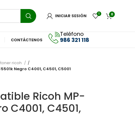
0
0
INICIAR SESIÓN
Teléfono
986 321 118
CONTÁCTENOS
toner ricoh
5501k Negro C4001, C4501, C5001
tible Ricoh MP-
o C4001, C4501,