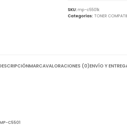
SKU:
mp-c5501k
Categorías:
TONER COMPATI
DESCRIPCIÓN
MARCA
VALORACIONES (0)
ENVÍO Y ENTREG
MP-C5501