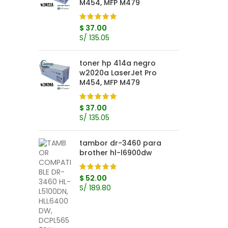
M454, MFP M479
$
37.00
S/ 135.05
toner hp 414a negro
w2020a LaserJet Pro
M454, MFP M479
$
37.00
S/ 135.05
tambor dr-3460 para
brother hl-l6900dw
$
52.00
S/ 189.80