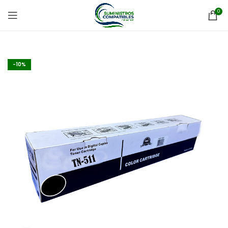
0
-10%