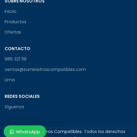
SOBRE NOSOTROS
Iniciio
Productos
Ofertas
CONTACTO
986 321 118
ventas@suministroscompatibles.com
Lima
REDES SOCIALES
Síguenos
© 2026
Suministros Compatibles
. Todos los derechos
WhatsApp