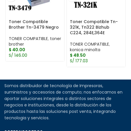
Toner Compatible
Toner Compatible Tn-
Brother Tn-3479 Negro
321K, Tn322 Bizhub
C224, 284E,364E
TONER COMPATIBLE
,
toner
brother
TONER COMPATIBLE
,
$
40.00
konica minolta
S/ 146.00
$
48.50
S/ 177.03
Somos distribuidor de tecnología de Impresoras,
suministros y accesorios de computo; nos enfocamos en
aportar soluciones integrales a distintos sectores de
negocios e instituciones, desde la distribución de los
productos hasta las soluciones post venta, integrando
tecnologia y servicios.