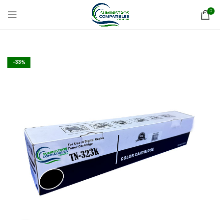
0
-33%