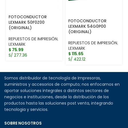
FOTOCONDUCTOR
FOTOCONDUCTOR
LEXMARK 50F0Z00
LEXMARK 54G0P00
(ORIGINAL)
(ORIGINAL)
REPUESTOS DE IMPRESIÓN
,
REPUESTOS DE IMPRESIÓN
,
LEXMARK
LEXMARK
$
75.99
$
115.65
S/ 277.36
S/ 422.12
Somos distribuidor de tecnología de Impresoras,
suministros y accesorios de computo; nos enfocamos en
aportar soluciones integrales a distintos sectores de
negocios e instituciones, desde la distribución de los
productos hasta las soluciones post venta, integrando
tecnologia y servicios.
SOBRE NOSOTROS