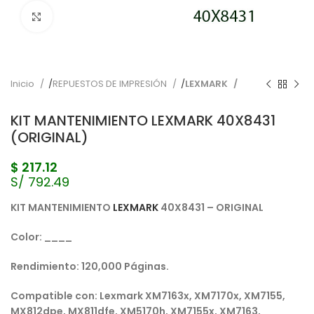
Pulse para ampliar
Inicio
REPUESTOS DE IMPRESIÓN
LEXMARK
KIT MANTENIMIENTO LEXMARK 40X8431
(ORIGINAL)
$
217.12
S/ 792.49
KIT MANTENIMIENTO
LEXMARK
40X8431 –
ORIGINAL
Color: ____
Rendimiento: 120,0
00 Páginas.
Compatible con: Lexmark XM7163x, XM7170x, XM7155,
MX812dpe, MX811dfe, XM5170h, XM7155x, XM7163,