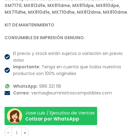
XM7170, MX812dfe, MX811dme, MX811dpe, MX810dpe,
MX711dhe, MX810dfe, MX710dhe, MX812dme, MX810dme.
KIT DE MANTENIMIENTO
CONSUMIBLE DE IMPRESIÓN GENUINO.
El precio y stock están sujetos a variación sin previo
aviso
Importante:
Tenga en cuenta que todos nuestros
productos son 100% originales
WhatsApp:
986 321 118
Correo:
ventas@suministroscompatibles.com
Jose Luis / Ejecutivo de Ventas
Cotizar por WhatsApp