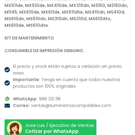
MX511de, MX510de, MX410de, MX310dn, M3150, M3150dn,
M1145, MX610de, MX611de, MX511dhe, MS410dn, MS410d,
MS610dn, MS510dn, MS310dn, MS310d, MS610dtn,
MS610de, MS610dte.
KIT DE MANTENIMIENTO
CONSUMIBLE DE IMPRESIÓN GENUINO.
El precio y stock están sujetos a variación sin previo
aviso
Importante:
Tenga en cuenta que todos nuestros
productos son 100% originales
WhatsApp:
986 321 118
Correo:
ventas@suministroscompatibles.com
Jose Luis / Ejecutivo de Ventas
Cotizar por WhatsApp