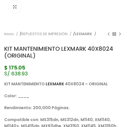
Pulse para ampliar
Inicio
REPUESTOS DE IMPRESIÓN
LEXMARK
KIT MANTENIMIENTO LEXMARK 40X8024
(ORIGINAL)
$
175.05
S/ 638.93
KIT MANTENIMIENTO
LEXMARK
40X8024 –
ORIGINAL
Color: ____
Rendimiento: 200,0
00 Páginas.
Compatible con: MS315dn, MS312dn, M1140, XM1140,
M1140+, MS415dn, MX611dhe, XM3150, XM1145, XM3150h,