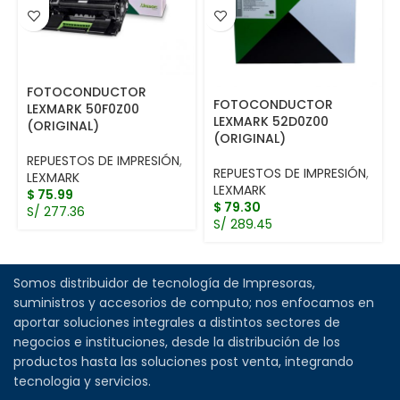
FOTOCONDUCTOR
FOTOCONDUCTOR
LEXMARK 50F0Z00
LEXMARK 52D0Z00
(ORIGINAL)
(ORIGINAL)
REPUESTOS DE IMPRESIÓN
,
REPUESTOS DE IMPRESIÓN
,
LEXMARK
LEXMARK
$
75.99
$
79.30
S/ 277.36
S/ 289.45
Somos distribuidor de tecnología de Impresoras,
suministros y accesorios de computo; nos enfocamos en
aportar soluciones integrales a distintos sectores de
negocios e instituciones, desde la distribución de los
productos hasta las soluciones post venta, integrando
tecnologia y servicios.