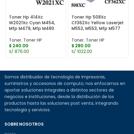
Toner Hp 414Xc
Toner Hp 508Xc
W2021Xc Cyan M454,
Cf362Xc Yellow Laserjet
Mfp M479, Mfp M480
M552, M553, Mfp M577
Toner
,
Toner HP
Toner
,
Toner HP
$
240.00
$
280.00
S/ 876.00
S/ 1022.00
Somos distribuidor de tecnología de Impresoras,
suministros y accesorios de computo; nos enfocamos en
aportar soluciones integrales a distintos sectores de
negocios e instituciones, desde la distribución de los
productos hasta las soluciones post venta, integrando
tecnologia y servicios.
SOBRE NOSOTROS