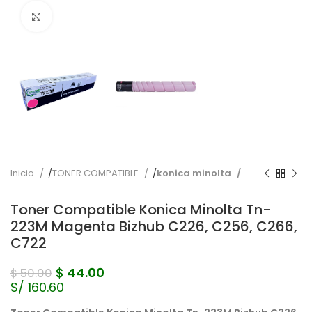
Pulse para ampliar
Inicio
TONER COMPATIBLE
konica minolta
Toner Compatible Konica Minolta Tn-
223M Magenta Bizhub C226, C256, C266,
C722
$
44.00
$
50.00
S/ 160.60