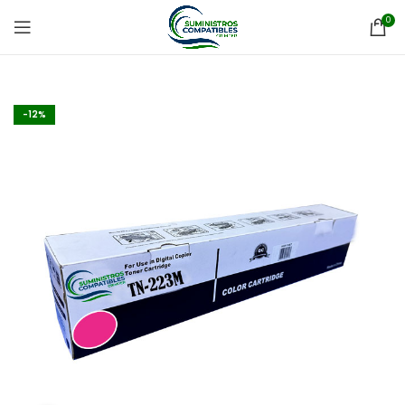
0
-12%