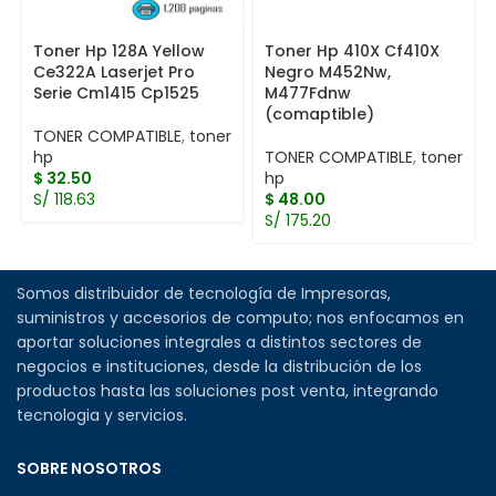
Toner Hp 128A Yellow
Toner Hp 410X Cf410X
Ce322A Laserjet Pro
Negro M452Nw,
Serie Cm1415 Cp1525
M477Fdnw
(comaptible)
TONER COMPATIBLE
,
toner
hp
TONER COMPATIBLE
,
toner
$
32.50
hp
S/ 118.63
$
48.00
S/ 175.20
Somos distribuidor de tecnología de Impresoras,
suministros y accesorios de computo; nos enfocamos en
aportar soluciones integrales a distintos sectores de
negocios e instituciones, desde la distribución de los
productos hasta las soluciones post venta, integrando
tecnologia y servicios.
SOBRE NOSOTROS