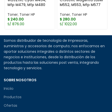
W2021Xc Cyan M454,
Cf363Xc Magenta Laser
Mfp M479, Mfp M480
M552, M553, Mfp M577
Toner
,
Toner HP
Toner
,
Toner HP
$
240.00
$
280.00
S/ 876.00
S/ 1022.00
Somos distribuidor de tecnología de Impresoras,
suministros y accesorios de computo; nos enfocamos en
aportar soluciones integrales a distintos sectores de
negocios e instituciones, desde la distribución de los
productos hasta las soluciones post venta, integrando
tecnologia y servicios.
SOBRE NOSOTROS
Iniciio
Productos
Ofertas