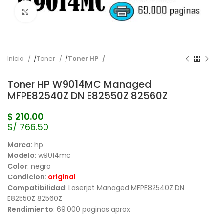
Pulse para ampliar
Inicio
Toner
Toner HP
Toner HP W9014MC Managed
MFPE82540Z DN E82550Z 82560Z
$
210.00
S/ 766.50
Marca
: hp
Modelo
: w9014mc
Color
: negro
Condicion:
original
Compatibilidad
: Laserjet Managed MFPE82540Z DN
E82550Z 82560Z
Rendimiento
: 69,000 paginas aprox