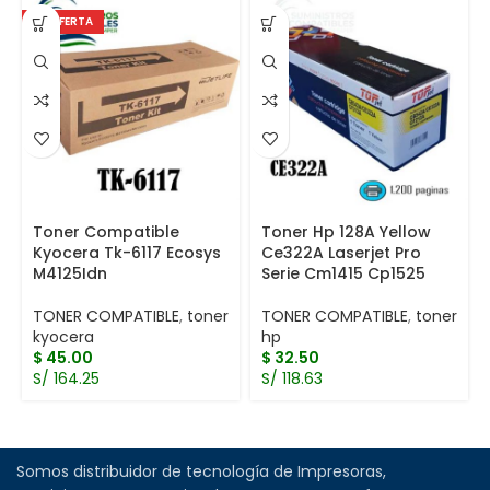
EN OFERTA
Toner Compatible
Toner Hp 128A Yellow
Kyocera Tk-6117 Ecosys
Ce322A Laserjet Pro
M4125Idn
Serie Cm1415 Cp1525
TONER COMPATIBLE
,
toner
TONER COMPATIBLE
,
toner
kyocera
hp
$
45.00
$
32.50
S/ 164.25
S/ 118.63
Somos distribuidor de tecnología de Impresoras,