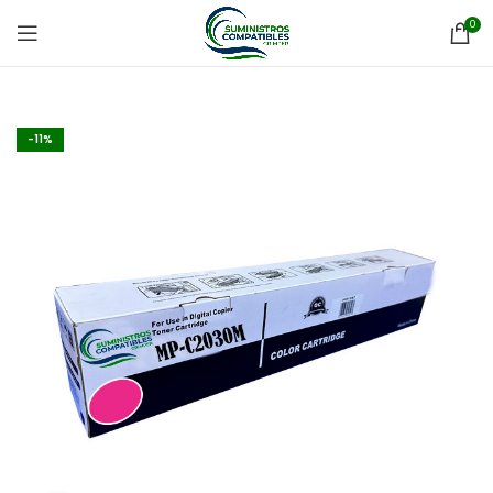
0
-11%