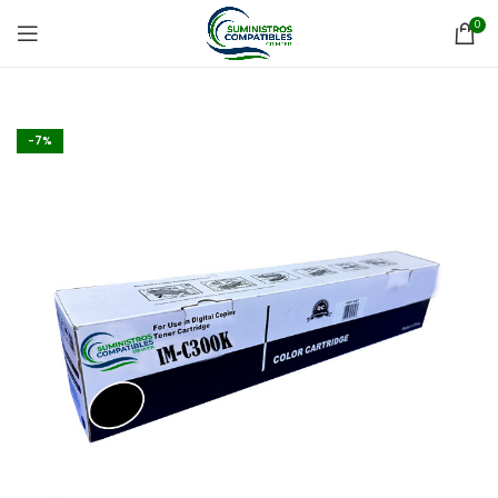
0
-7%