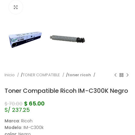
Pulse para ampliar
Inicio
TONER COMPATIBLE
toner ricoh
Toner Compatible Ricoh IM-C300K Negro
$
65.00
$
70.00
S/ 237.25
Marca
: Ricoh
Modelo
: IM-C300k
color
: Negro