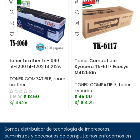
-16%
EN OFERTA
toner brother tn-1060
Toner Compatible
hl-1200 hl-1202 hl1212w
Kyocera Tk-6117 Ecosys
M4125Idn
TONER COMPATIBLE
,
toner
brother
TONER COMPATIBLE
,
toner
kyocera
$
13.50
$
45.00
$
16.00
S/ 49.28
S/ 164.25
Somos distribuidor de tecnología de Impresoras,
suministros y accesorios de computo; nos enfocamos en