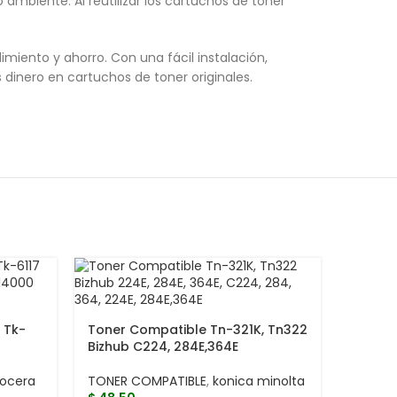
mbiente. Al reutilizar los cartuchos de toner
iento y ahorro. Con una fácil instalación,
dinero en cartuchos de toner originales.
 Tk-
Toner Compatible Tn-321K, Tn322
Bizhub C224, 284E,364E
yocera
TONER COMPATIBLE
,
konica minolta