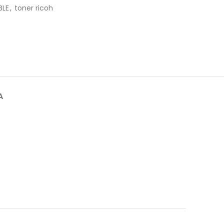
BLE
,
toner ricoh
A