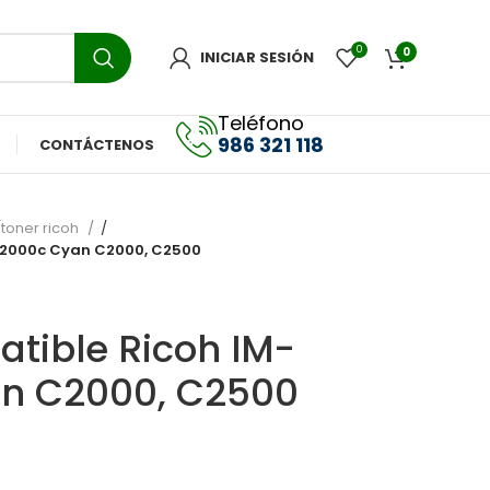
0
0
INICIAR SESIÓN
Teléfono
986 321 118
CONTÁCTENOS
toner ricoh
C2000c Cyan C2000, C2500
tible Ricoh IM-
n C2000, C2500