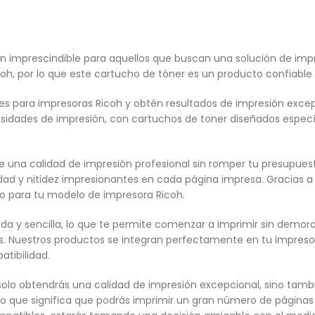
 imprescindible para aquellos que buscan una solución de impre
oh, por lo que este cartucho de tóner es un producto confiable
 para impresoras Ricoh y obtén resultados de impresión excepc
ecesidades de impresión, con cartuchos de toner diseñados esp
de una calidad de impresión profesional sin romper tu presupu
idad y nitidez impresionantes en cada página impresa. Gracias a
o para tu modelo de impresora Ricoh.
ida y sencilla, lo que te permite comenzar a imprimir sin demor
. Nuestros productos se integran perfectamente en tu impresor
tibilidad.
o solo obtendrás una calidad de impresión excepcional, sino tam
o que significa que podrás imprimir un gran número de páginas