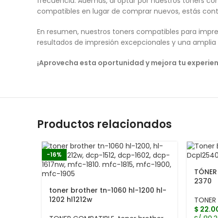
frecuencia. Además, al optar por nuestros toners co
compatibles en lugar de comprar nuevos, estás contr
En resumen, nuestros toners compatibles para impres
resultados de impresión excepcionales y una amplia 
¡Aprovecha esta oportunidad y mejora tu experie
Productos relacionados
-16%
TÓNER
2370
toner brother tn-1060 hl-1200 hl-
1202 hl1212w
TONER
$
22.0