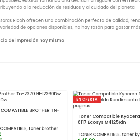
mpatibles, estarás tomando una decisión amigable con el medio a
ibuyendo a la reducción de residuos y al cuidado del planeta.
oras Ricoh ofrecen una combinación perfecta de calidad, rendim
variedad de opciones disponibles, no hay razón para gastar más 
ncia de impresión hoy mismo!
EN OFERTA
 COMPATIBLE BROTHER TN-
Toner Compatible Kyocera
6117 Ecosys M4125Idn
 COMPATIBLE
,
toner brother
0
TONER COMPATIBLE
,
toner k