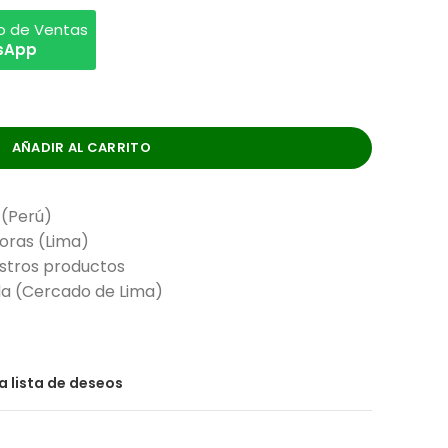
vo de Ventas
tsApp
AÑADIR AL CARRITO
 (Perú)
horas (Lima)
stros productos
nda (Cercado de Lima)
la lista de deseos