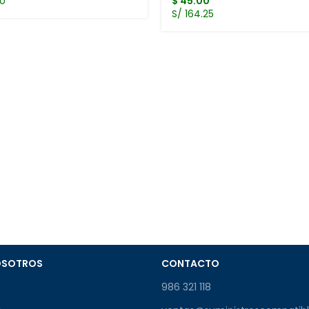
30
$
45.00
S/ 164.25
OSOTROS
CONTACTO
986 321 118