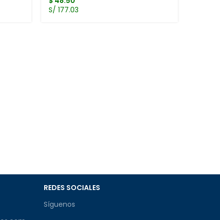
$
48.50
S/ 177.03
toner 
LaserJ
TONER 
$
37.0
S/ 135.
REDES SOCIALES
Síguenos