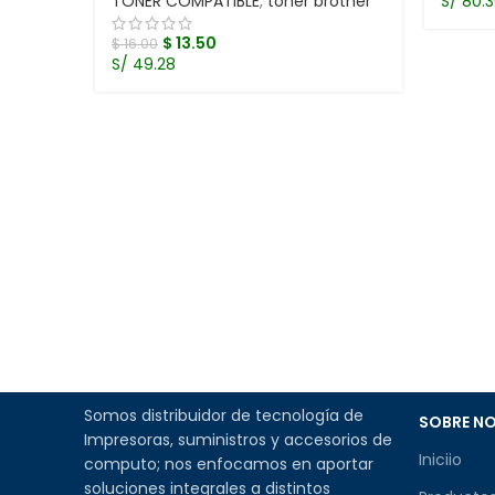
TONER COMPATIBLE
,
toner brother
S/ 80.
$
13.50
$
16.00
S/ 49.28
Somos distribuidor de tecnología de
SOBRE N
Impresoras, suministros y accesorios de
Iniciio
computo; nos enfocamos en aportar
soluciones integrales a distintos