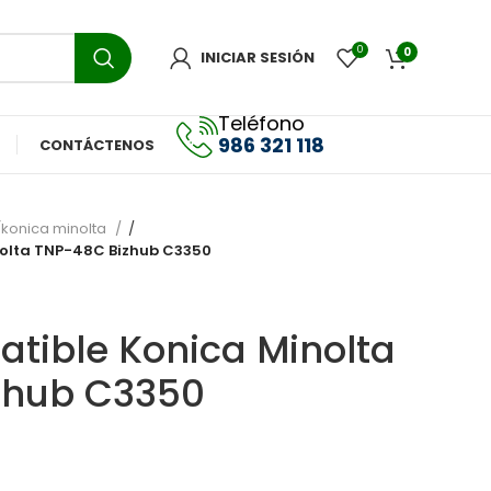
0
0
INICIAR SESIÓN
Teléfono
986 321 118
CONTÁCTENOS
konica minolta
olta TNP-48C Bizhub C3350
tible Konica Minolta
zhub C3350