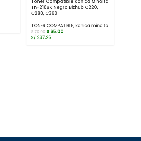
Toner Compatible Konica Minolta
Tn-216BK Negro Bizhub C220,
C280, C360
TONER COMPATIBLE
,
konica minolta
$
65.00
$
70.00
S/ 237.25
Toner 
Tn-216
C360
TONER 
$
100.00
S/ 328.