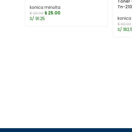
Toner 
Tn-210
konica minolta
$
25.00
$
30.00
konica
S/ 91.25
$
60.00
S/ 182.