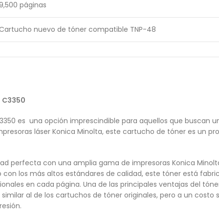
9,500 páginas
Cartucho nuevo de tóner compatible TNP-48
b C3350
3350 es una opción imprescindible para aquellos que buscan un
presoras láser Konica Minolta, este cartucho de tóner es un pr
dad perfecta con una amplia gama de impresoras Konica Minolta
 con los más altos estándares de calidad, este tóner está fabri
sionales en cada página. Una de las principales ventajas del tón
similar al de los cartuchos de tóner originales, pero a un costo 
resión.