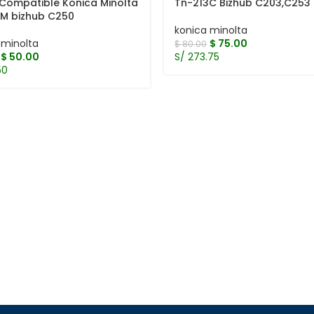
Compatible Konica Minolta
Tn-213C Bizhub C203,C253
M bizhub C250
konica minolta
 minolta
$
75.00
$
80.00
$
50.00
S/ 273.75
50