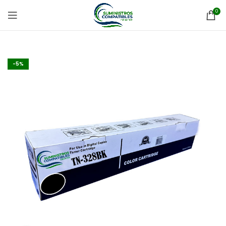
0
-5%