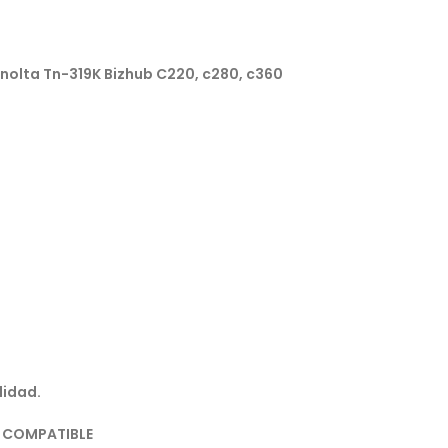
nolta Tn-319K Bizhub C220, c280, c360
lidad.
R COMPATIBLE