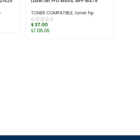
Cp1525
LaserJet Pro M454, MFP M479
p
TONER COMPATIBLE
,
toner hp
$
37.00
S/ 135.05
toner 
LaserJ
TONER 
$
37.0
S/ 135.