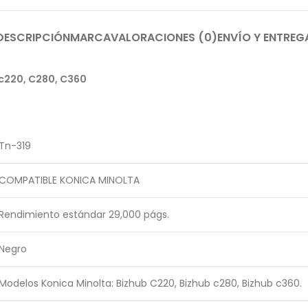
DESCRIPCIÓN
MARCA
VALORACIONES (0)
ENVÍO Y ENTREG
c220, C280, C360
Tn-319
COMPATIBLE KONICA MINOLTA
Rendimiento estándar 29,000 págs.
Negro
Modelos Konica Minolta: Bizhub C220, Bizhub c280, Bizhub c360.