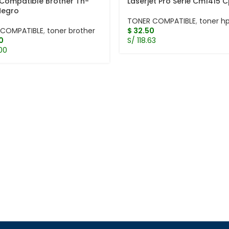
Compatible Brother Tn-
Laserjet Pro Serie Cm1415 
Negro
TONER COMPATIBLE
,
toner h
 COMPATIBLE
,
toner brother
$
32.50
0
S/ 118.63
00