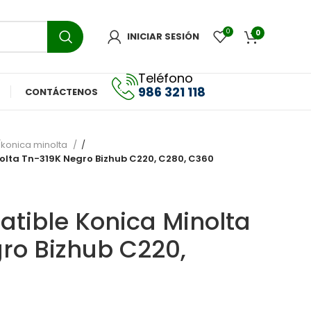
0
0
INICIAR SESIÓN
Teléfono
986 321 118
CONTÁCTENOS
konica minolta
olta Tn-319K Negro Bizhub C220, C280, C360
tible Konica Minolta
ro Bizhub C220,