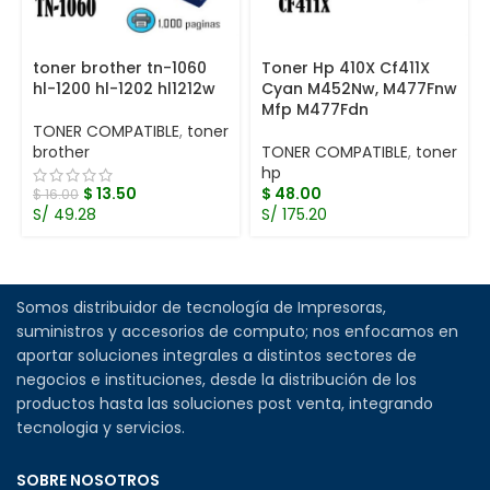
toner brother tn-1060
Toner Hp 410X Cf411X
hl-1200 hl-1202 hl1212w
Cyan M452Nw, M477Fnw
Mfp M477Fdn
TONER COMPATIBLE
,
toner
brother
TONER COMPATIBLE
,
toner
hp
$
13.50
$
48.00
$
16.00
S/ 49.28
S/ 175.20
Somos distribuidor de tecnología de Impresoras,
suministros y accesorios de computo; nos enfocamos en
aportar soluciones integrales a distintos sectores de
negocios e instituciones, desde la distribución de los
productos hasta las soluciones post venta, integrando
tecnologia y servicios.
SOBRE NOSOTROS