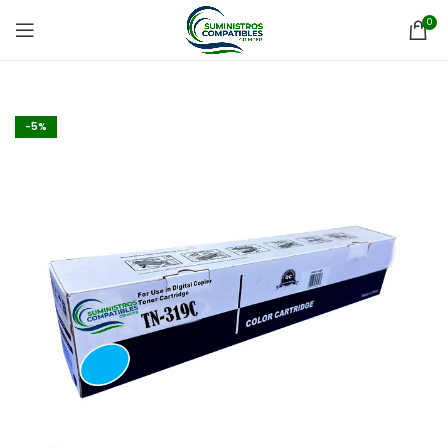
0
-5%