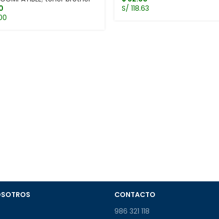
0
S/ 118.63
00
OSOTROS
CONTACTO
986 321 118