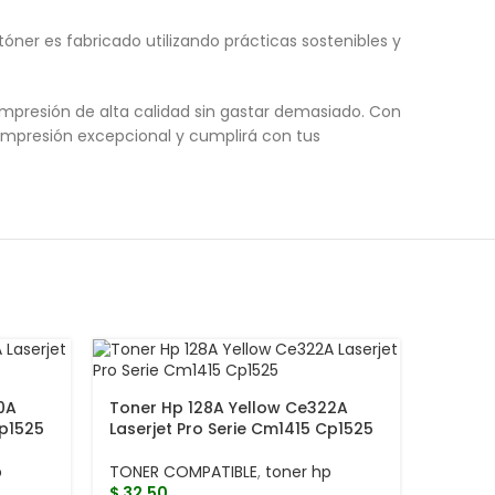
óner es fabricado utilizando prácticas sostenibles y
impresión de alta calidad sin gastar demasiado. Con
 impresión excepcional y cumplirá con tus
0A
Toner Hp 128A Yellow Ce322A
Cp1525
Laserjet Pro Serie Cm1415 Cp1525
p
TONER COMPATIBLE
,
toner hp
$
32.50