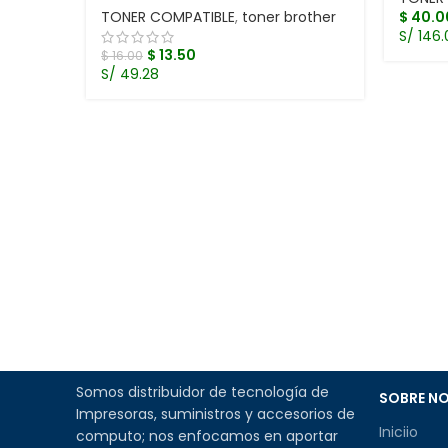
TONER COMPATIBLE
,
toner brother
$
40.0
S/ 146.
$
13.50
$
16.00
S/ 49.28
Somos distribuidor de tecnología de
SOBRE N
Impresoras, suministros y accesorios de
Iniciio
computo; nos enfocamos en aportar