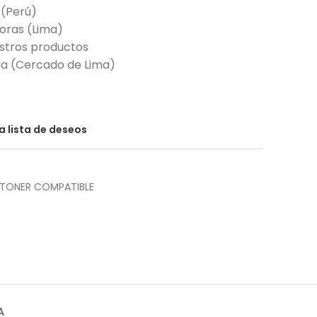
 (Perú)
horas (Lima)
stros productos
nda (Cercado de Lima)
la lista de deseos
TONER COMPATIBLE
A