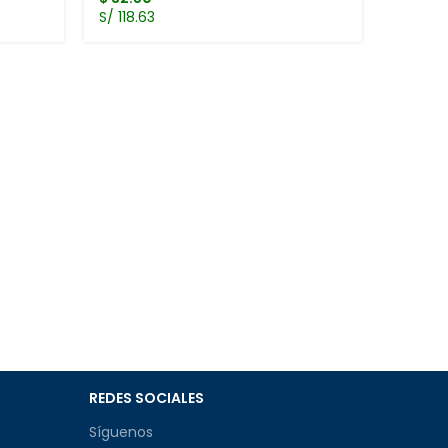
S/ 118.63
Toner 
M452N
TONER 
$
48.0
S/ 175.
REDES SOCIALES
Síguenos