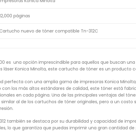
Impresoras Konica Minolta
12,000 páginas
Cartucho nuevo de tóner compatible Tn-312C
00 es una opción imprescindible para aquellos que buscan una 
láser Konica Minolta, este cartucho de tóner es un producto c
dad perfecta con una amplia gama de impresoras Konica Minolta,
 con los más altos estándares de calidad, este tóner está fabri
ionales en cada página. Una de las principales ventajas del tóne
similar al de los cartuchos de tóner originales, pero a un costo 
resión.
-312 también se destaca por su durabilidad y capacidad de imp
ales, lo que garantiza que puedas imprimir una gran cantidad de