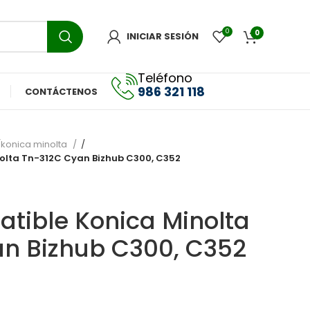
0
0
INICIAR SESIÓN
Teléfono
986 321 118
CONTÁCTENOS
konica minolta
olta Tn-312C Cyan Bizhub C300, C352
tible Konica Minolta
n Bizhub C300, C352