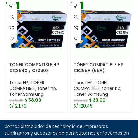
-11%
-8%
TÓNER COMPATIBLE HP
TÓNER COMPATIBLE HP
CC364X / CE390X
CE255A (55A)
Toner HP
,
TONER
Toner HP
,
TONER
COMPATIBLE
,
toner hp
,
COMPATIBLE
,
toner hp
,
Toner Samsung
Toner Samsung
$
58.00
$
33.00
$
65.00
$
36.00
S/ 211.70
S/ 120.45
Somos distribuidor de tecnología de Impresoras,
suministros y accesorios de computo; nos enfocamos en