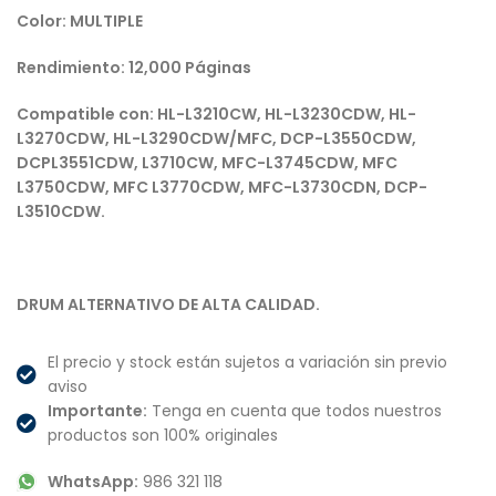
Color: MULTIPLE
Rendimiento: 12,00
0 Páginas
Compatible con: HL-L3210CW, HL-L3230CDW, HL-
L3270CDW, HL-L3290CDW/MFC, DCP-L3550CDW,
DCPL3551CDW, L3710CW, MFC-L3745CDW, MFC
L3750CDW, MFC L3770CDW, MFC-L3730CDN, DCP-
L3510CDW.
DRUM ALTERNATIVO DE ALTA CALIDAD.
El precio y stock están sujetos a variación sin previo
aviso
Importante:
Tenga en cuenta que todos nuestros
productos son 100% originales
WhatsApp:
986 321 118