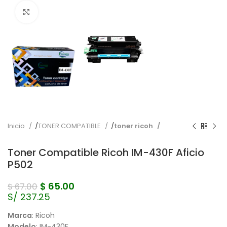
Pulse para ampliar
Inicio
TONER COMPATIBLE
toner ricoh
Toner Compatible Ricoh IM-430F Aficio
P502
$
65.00
$
67.00
S/ 237.25
Marca
: Ricoh
Modelo
: IM-430F