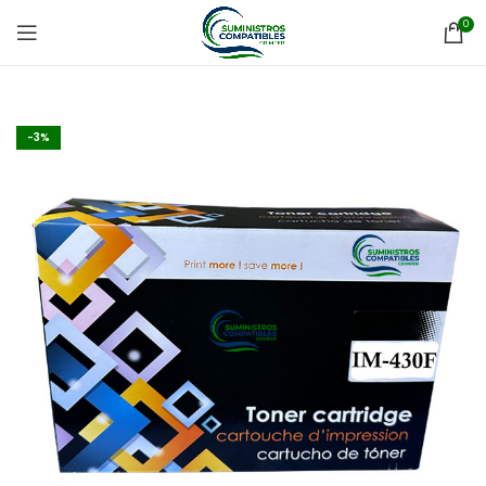
0
-3%