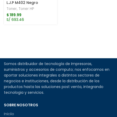
L.J.P M402 Negro
Toner
,
Toner HP
$
189.99
S/ 693.46
Somos distribuidor de tecnología de Impresoras,
suministros y accesorios de computo; nos enfocamos en
aportar soluciones integrales a distintos sectores de
negocios e instituciones, desde la distribución de los
productos hasta las soluciones post venta, integrando
tecnologia y servicios.
SOBRE NOSOTROS
Iniciio