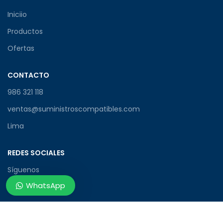
Iniciio
Productos
Ofertas
CONTACTO
986 321 118
ventas@suministroscompatibles.com
Lima
REDES SOCIALES
Síguenos
WhatsApp
© 2026
Suministros Compatibles
. Todos los derechos
reservados