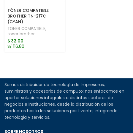
TÓNER COMPATIBLE
BROTHER TN-217C
(CYAN)
TONER COMPATIBLE
,
toner brother
$
32.00
S/ 116.80
Somos distribuidor de tecnología de Impresoras,
suministros y accesorios de computo; nos enfocamos en
aportar soluciones integrales a distintos sectores de
negocios e instituciones, desde la distribución de los
productos hasta las soluciones post venta, integrando
tecnologia y servicios.
SOBRE NOSOTROS